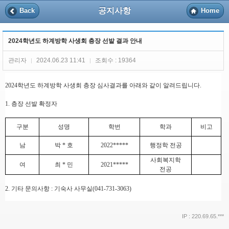
공지사항
Back
Home
2024학년도 하계방학 사생회 층장 선발 결과 안내
관리자
2024.06.23 11:41
조회수 : 19364
|
|
2024
학년도 하
계방학
사생회 층장 심사결과를 아래와 같이 알려드립니다
.
1.
층장 선발 확정자
구분
성명
학번
학과
비고
남
박
*
호
2022*****
행정학 전공
사회복지학
여
최
*
민
2021*****
전공
2.
기타 문의사항
:
기숙사 사무실
(041-731-3063)
IP : 220.69.65.***