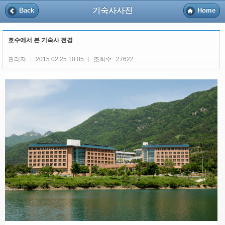
기숙사사진
Back
Home
호수에서 본 기숙사 전경
관리자
2015.02.25 10:05
조회수 : 27622
|
|