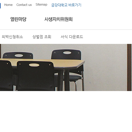
금강대학교 바로가기
외박신청취소
상벌점 조회
서식 다운로드