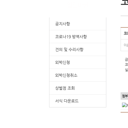
코
공지사항
코
코로나19 방역사항
이
건의 및 수리사항
금
외박신청
코
실
외박신청취소
상벌점 조회
첨부
서식 다운로드