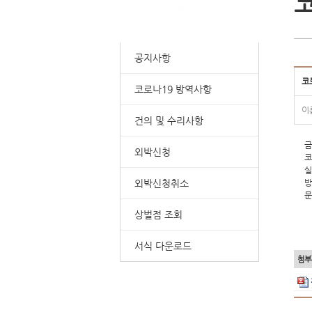
코
공지사항
코
코로나19 방역사항
이
건의 및 수리사항
금
외박신청
코
실
외박신청취소
방
문
상벌점 조회
서식 다운로드
첨부