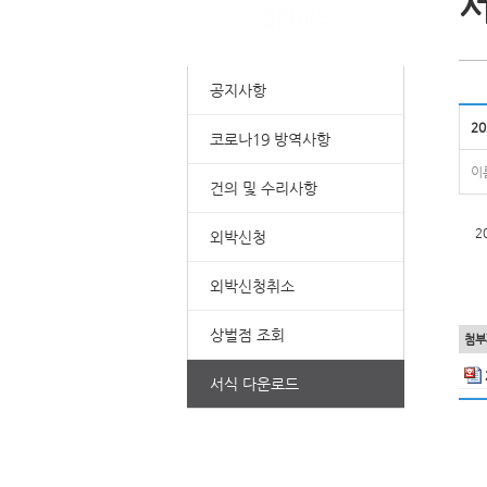
공지사항
2
코로나19 방역사항
이
건의 및 수리사항
2
외박신청
외박신청취소
상벌점 조회
첨부
서식 다운로드