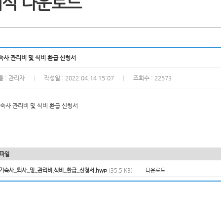
서식 다운로드
숙사 관리비 및 식비 환급 신청서
름 : 관리자
작성일 : 2022.04.14 15:07
조회수 : 22573
|
|
숙사 관리비 및 식비 환급 신청서
파일
기숙사_퇴사_및_관리비.식비_환급_신청서.hwp
(35.5 KB)
다운로드